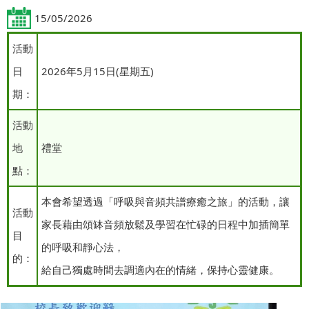
15/05/2026
活動
日
2026年5月15日(星期五)
期：
活動
地
禮堂
點：
本會希望透過「呼吸與音頻共譜療癒之旅」的活動，讓
活動
家長藉由頌缽音頻放鬆及學習在忙碌的日程中加插簡單
目
的呼吸和靜心法，
的：
給自己獨處時間去調適內在的情緒，保持心靈健康。